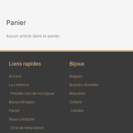
Panier
Aucun article dans le panier.
Liens rapides
Bijoux
Acceuil
Bagues
La créatrice
Boucles d'oreilles
Prendre soin de nos bijoux
Bracelets
Bijoux éthiques
Colliers
Panier
Créoles
Nous contacter
Droit de rétractation