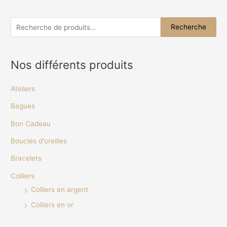
R
Recherche
e
c
Nos différents produits
h
e
Ateliers
r
c
Bagues
h
Bon Cadeau
e
Boucles d'oreilles
p
Bracelets
o
u
Colliers
r
Colliers en argent
Colliers en or
: