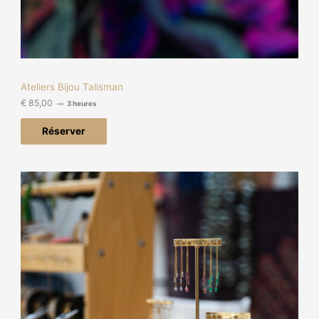
Ateliers Bijou Talisman
€
85,00
3 heures
Réserver