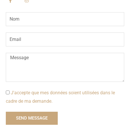
a
n
c
s
e
t
N
b
a
o
g
a
o
r
k
a
m
-
m
E
e
f
m
a
M
i
e
l
s
s
a
g
J'accepte que mes données soient utilisées dans le
e
cadre de ma demande.
SEND MESSAGE