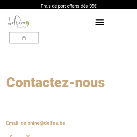
Aller
Frais de port offerts dès 95€
au
contenu
Panier
Contactez-nous
Email: delphine@delfea.be
F
I