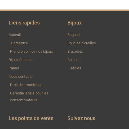
Liens rapides
Bijoux
Acceuil
Bagues
La créatrice
Boucles d'oreilles
Prendre soin de nos bijoux
Bracelets
Bijoux éthiques
Colliers
Panier
Créoles
Nous contacter
Droit de rétractation
Garantie légale pour les
consommateurs
Les points de vente
Suivez nous