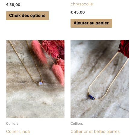
chrysocolle
€
58,00
du
€
45,00
produit
Choix des options
Ajouter au panier
Colliers
Colliers
Collier Linda
Collier or et belles pierres