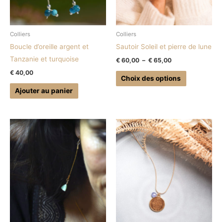
être
choisies
sur
Colliers
Colliers
la
Boucle d’oreille argent et
Sautoir Soleil et pierre de lune
page
Tanzanie et turquoise
€
60,00
–
€
65,00
du
€
40,00
produit
Choix des options
Ajouter au panier