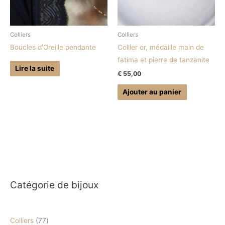
Colliers
Colliers
Boucles d’Oreille pendante
Collier or, médaille main de
fatima et pierre de tanzanite
Lire la suite
€
55,00
Ajouter au panier
2
7
1
1
1
5
9
3
Catégorie de bijoux
p
7
0
9
p
8
p
7
r
p
p
p
r
p
r
p
Colliers
77
o
r
r
r
o
r
o
r