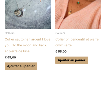
Colliers
Colliers
Collier sautoir en argent I love
Collier or, pendentif et pierre
you, To the moon and back,
onyx verte
et pierre de lune
€
55,00
€
65,00
Ajouter au panier
Ajouter au panier