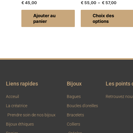
€
45,00
€
55,00
–
€
57,00
Ajouter au
Choix des
panier
options
Liens rapides
Bijoux
Les points 
Acceuil
Bagues
Retrouvez nou
La créatrice
Boucles d'oreilles
Prendre soin de nos bijoux
Bracelets
Bijoux éthiques
Colliers