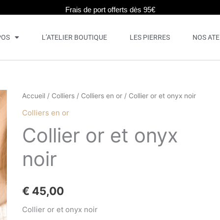
Frais de port offerts dès 95€
POS
L’ATELIER BOUTIQUE
LES PIERRES
NOS ATE
quantité
Accueil
/
Colliers
/
Colliers en or
/ Collier or et onyx noir
de
Colliers en or
Collier
Collier or et onyx
or
et
noir
onyx
noir
€
45,00
Collier or et onyx noir