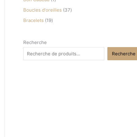
s
s
s
s
s
Boucles d'oreilles
37
Bracelets
19
Recherche
Recherche