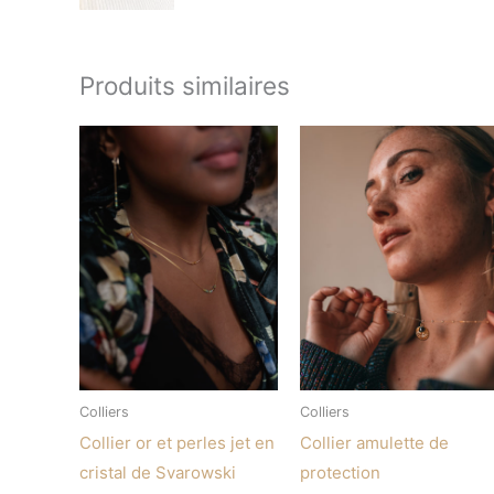
Produits similaires
Plage
de
prix :
€ 55,00
à
€ 57,00
Colliers
Colliers
Collier or et perles jet en
Collier amulette de
cristal de Svarowski
protection