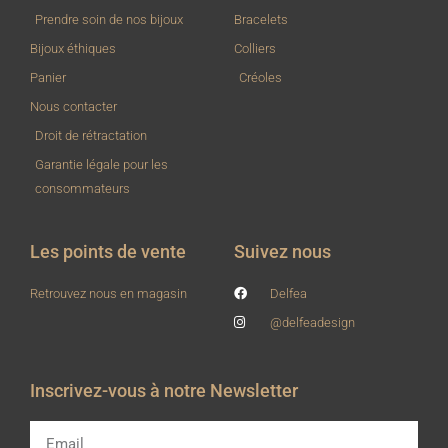
Prendre soin de nos bijoux
Bracelets
Bijoux éthiques
Colliers
Panier
Créoles
Nous contacter
Droit de rétractation
Garantie légale pour les
consommateurs
Les points de vente
Suivez nous
Retrouvez nous en magasin
Delfea
@delfeadesign
Inscrivez-vous à notre Newsletter
Email