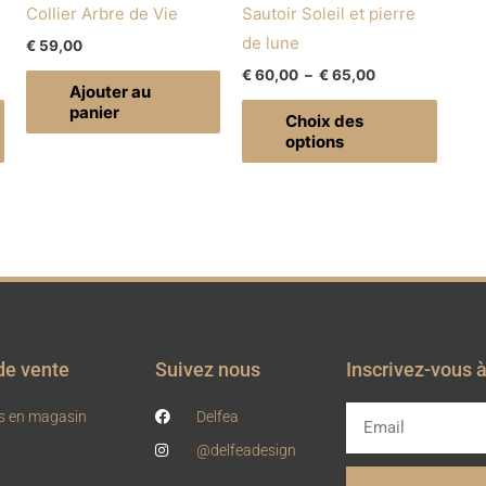
sur
Collier Arbre de Vie
Sautoir Soleil et pierre
la
de lune
€
59,00
page
€
60,00
–
€
65,00
Ajouter au
du
panier
Choix des
produi
options
de vente
Suivez nous
Inscrivez-vous 
Email
s en magasin
Delfea
@delfeadesign