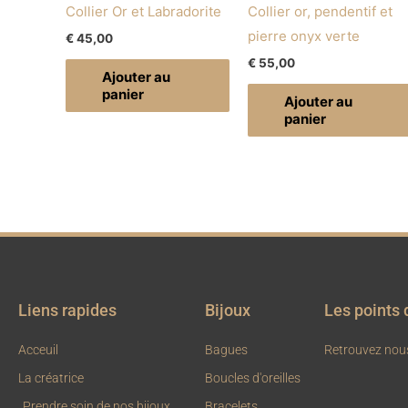
Collier Or et Labradorite
Collier or, pendentif et
pierre onyx verte
€
45,00
€
55,00
Ajouter au
panier
Ajouter au
panier
Liens rapides
Bijoux
Les points 
Acceuil
Bagues
Retrouvez nou
La créatrice
Boucles d'oreilles
Prendre soin de nos bijoux
Bracelets