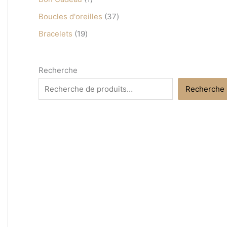
s
s
s
s
s
Boucles d'oreilles
37
Bracelets
19
Recherche
Recherche