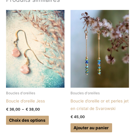
Plage
Ce
de
produit
prix :
€ 36,00
a
à
plusieurs
€ 38,00
variations.
Les
options
peuvent
être
choisies
sur
Boucles d'oreilles
Boucles d'oreilles
la
Boucle d’oreille Jess
Boucle d’oreille or et perles jet
page
en cristal de Svarowski
€
36,00
–
€
38,00
du
€
45,00
produit
Choix des options
Ajouter au panier