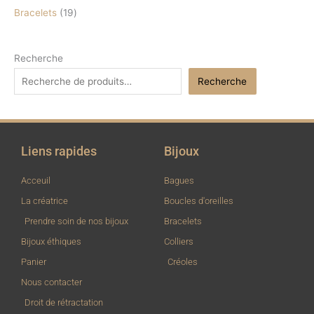
Bracelets
19
Recherche
Recherche
Liens rapides
Bijoux
Acceuil
Bagues
La créatrice
Boucles d'oreilles
Prendre soin de nos bijoux
Bracelets
Bijoux éthiques
Colliers
Panier
Créoles
Nous contacter
Droit de rétractation