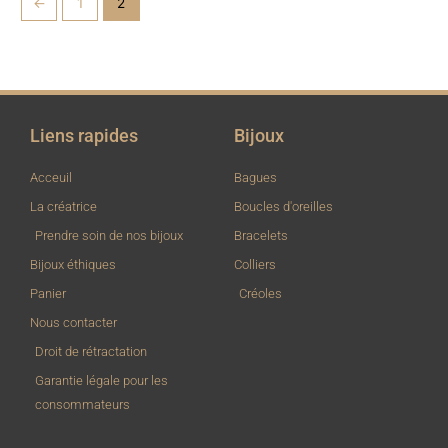
←
1
2
Liens rapides
Bijoux
Acceuil
Bagues
La créatrice
Boucles d'oreilles
Prendre soin de nos bijoux
Bracelets
Bijoux éthiques
Colliers
Panier
Créoles
Nous contacter
Droit de rétractation
Garantie légale pour les
consommateurs