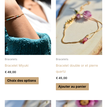
produit
a
plusieurs
variations.
Les
options
peuvent
être
choisies
sur
Bracelets
Bracelets
la
Bracelet Miyuki
Bracelet double or et pierre
page
quartz
€
49,00
du
€
45,00
produit
Choix des options
Ajouter au panier